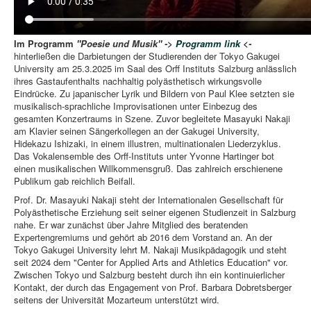
Im Programm
"Poesie und Musik" ->
Programm link
<-
hinterließen die Darbietungen der Studierenden der Tokyo Gakugei
University am 25.3.2025 im Saal des Orff Instituts Salzburg anlässlich
ihres Gastaufenthalts nachhaltig polyästhetisch wirkungsvolle
Eindrücke. Zu japanischer Lyrik und Bildern von Paul Klee setzten sie
musikalisch-sprachliche Improvisationen unter Einbezug des
gesamten Konzertraums in Szene. Zuvor begleitete Masayuki Nakaji
am Klavier seinen Sängerkollegen an der Gakugei University,
Hidekazu Ishizaki, in einem illustren, multinationalen Liederzyklus.
Das Vokalensemble des Orff-Instituts unter Yvonne Hartinger bot
einen musikalischen Willkommensgruß. Das zahlreich erschienene
Publikum gab reichlich Beifall.
Prof. Dr. Masayuki Nakaji steht der Internationalen Gesellschaft für
Polyästhetische Erziehung seit seiner eigenen Studienzeit in Salzburg
nahe. Er war zunächst über Jahre Mitglied des beratenden
Expertengremiums und gehört ab 2016 dem Vorstand an. An der
Tokyo Gakugei University lehrt M. Nakaji Musikpädagogik und steht
seit 2024 dem "Center for Applied Arts and Athletics Education" vor.
Zwischen Tokyo und Salzburg besteht durch ihn ein kontinuierlicher
Kontakt, der durch das Engagement von Prof. Barbara Dobretsberger
seitens der Universität Mozarteum unterstützt wird.