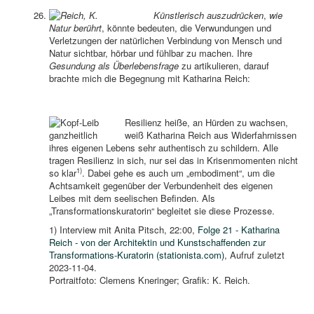
Künstlerisch auszudrücken
,
wie
Natur berührt
, könnte bedeuten, die Verwundungen und
Verletzungen der natürlichen Verbindung von Mensch und
Natur sichtbar, hörbar und fühlbar zu machen. Ihre
Gesundung als Überlebensfrage
zu artikulieren, darauf
brachte mich die Begegnung mit Katharina Reich:
Resilienz heiße, an Hürden zu wachsen,
weiß Katharina Reich aus Widerfahrnissen
ihres eigenen Lebens sehr authentisch zu schildern. Alle
tragen Resilienz in sich, nur sei das in Krisenmomenten nicht
1)
so klar
. Dabei gehe es auch um „embodiment“, um die
Achtsamkeit gegenüber der Verbundenheit des eigenen
Leibes mit dem seelischen Befinden. Als
„Transformationskuratorin“ begleitet sie diese Prozesse.
1) Interview mit Anita Pitsch, 22:00,
Folge 21 - Katharina
Reich - von der Architektin und Kunstschaffenden zur
Transformations-Kuratorin (stationista.com)
, Aufruf zuletzt
2023-11-04.
Portraitfoto: Clemens Kneringer; Grafik: K. Reich.