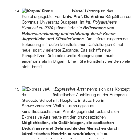
Visual Literacy
ist das
Forschungsgebiet von
Univ. Prof. Dr. Andrea Kárpáti
an der
Corvinius Universität Budapest. Im
Int. Polyaisthesis
Symposium 2020
präsentierte sie
Reflexionen von
Naturwahrnehmung und -erfahrung durch Roma-
Jugendliche und Künstler*innen
. Die tiefere, eingehende
Befassung mit deren künstlerischen Darstellungen öffnet
neue, positiv geleitete Zugänge. Das schafft neue
Perspektiven für interkulturelle Begegnungen - auch
andernorts als in Ungarn. Eine Fülle künstlerischer Beispiele
steht bereit.
"
Expressive Arts
" nennt sich das Konzept
ästhetischer Ausbildung an der European
Graduate School mit Hauptsitz in Saas Fee im
Schweizerischen Wallis. Ursprünglich mit
kunsttherapeutischem Ansatz gegründet, befasst sich
Expressive Arts heute mit den grundsätzlichen
Möglichkeiten, die Gefühlslagen, die seelischen
Bedürfnisse und Sehnsüchte des Menschen durch
künstlerisches Handeln auszudrücken
, sie auf