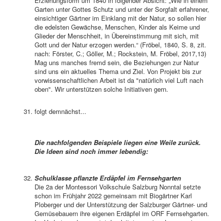
Erziehungsform um 1840 in folgender Absicht: „Wie in einem
Garten unter Gottes Schutz und unter der Sorgfalt erfahrener,
einsichtiger Gärtner im Einklang mit der Natur, so sollen hier
die edelsten Gewächse, Menschen, Kinder als Keime und
Glieder der Menschheit, in Übereinstimmung mit sich, mit
Gott und der Natur erzogen werden.“ (Fröbel, 1840, S. 8, zit.
nach: Förster, C.; Göller, M.; Rockstein, M. Fröbel, 2017,13)
Mag uns manches fremd sein, die Beziehungen zur Natur
sind uns ein aktuelles Thema und Ziel. Von Projekt bis zur
vorwissenschaftlichen Arbeit ist da "natürlich viel Luft nach
oben". Wir unterstützen solche Initiativen gern.
folgt demnächst...
Die nachfolgenden Beispiele liegen eine Weile zurück.
Die Ideen sind noch immer lebendig:
Schulklasse pflanzte Erdäpfel im Fernsehgarten
Die 2a der Montessori Volkschule Salzburg Nonntal setzte
schon im Frühjahr 2022 gemeinsam mit Biogärtner Karl
Ploberger und der Unterstützung der Salzburger Gärtner- und
Gemüsebauern ihre eigenen Erdäpfel im ORF Fernsehgarten.