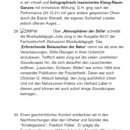
in ein virtuell und
holographisch inszeniertes Klang-Raum-
Ganzes
mit immersiver Wirkung. G.H. ging nach der
Performance (30.10.21) mit ganz anders gespreizten Ohren
durch die Basler Altstadt, der eigenen Sicherheit zuliebe
jedoch offenen Auges…
Über „
Atmosphären der Stille
“ schreibt
die Musikpädagogin
Julia Jung
in der Ausgabe 90/21 der
Fachzeitschrift
Diskussion Musikpädagogik.
Das
„
Erforschende Belauschen der Natur
“ nennt sie als eine der
Veranlassungen, Stille-Übungen in ihren Unterricht
einzubauen. Trefflich weist
Jung
auf die vielen ‚unerhörten‘
Soundscapes
hin, die sich daraufhin den Lauschenden
eröffnen. „
Lauschen, Schauen, Bilden
“ war schon 1994 eine
verwandte Publikation der Polyästhetik. Daran war auch
Christian G. Allesch
beteiligt, den
Jung
ausführlich zitiert.
Und mit den Naturszenen-Videos von
Gerhard Laber
in
diesem pool können wir auch sofort einige
Soundscapes
beitragen…
Einen geschichtlichen Kontext entdeckten wir in den
Nachforschungen über den Urheber und Gründer des
"Kindergartens", Friedrich Fröbel .
Er prägte die