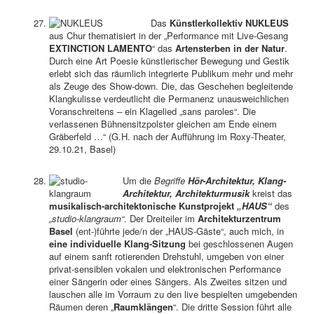
Das
Künstlerkollektiv NUKLEUS
aus Chur thematisiert in der „Performance mit Live-Gesang
EXTINCTION LAMENTO
“ das
Artensterben in der Natur
.
Durch eine Art Poesie künstlerischer Bewegung und Gestik
erlebt sich das räumlich integrierte Publikum mehr und mehr
als Zeuge des Show-down. Die, das Geschehen begleitende
Klangkulisse verdeutlicht die Permanenz unausweichlichen
Voranschreitens – ein Klagelied „sans paroles“. Die
verlassenen Bühnensitzpolster gleichen am Ende einem
Gräberfeld …“ (G.H. nach der Aufführung im Roxy-Theater,
29.10.21, Basel)
Um die
Begriffe
Hör-Architektur, Klang-
Architektur, Architekturmusik
kreist das
musikalisch-architektonische Kunstprojekt
„HAUS“
des
„studio-klangraum“
. Der Dreiteiler im
Architekturzentrum
Basel
(ent-)führte jede/n der „HAUS-Gäste“, auch mich, in
eine individuelle Klang-Sitzung
bei geschlossenen Augen
auf einem sanft rotierenden Drehstuhl, umgeben von einer
privat-sensiblen vokalen und elektronischen Performance
einer Sängerin oder eines Sängers. Als Zweites sitzen und
lauschen alle im Vorraum zu den live bespielten umgebenden
Räumen deren „
Raumklängen
“. Die dritte Session führt alle