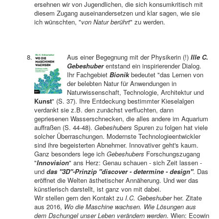
ersehnen wir von Jugendlichen, die sich konsumkritisch mit
diesem Zugang auseinandersetzen und klar sagen, wie sie
ich wünschten, "
von Natur berührt
" zu werden.
Aus einer Begegnung mit der Physikerin (!)
Ille C.
Gebeshuber
entstand ein inspirierender Dialog.
Ihr Fachgebiet
Bionik
bedeutet "das Lernen von
der belebten Natur für Anwendungen in
Naturwissenschaft, Technologie, Architektur und
Kunst
" (S. 37). Ihre Entdeckung bestimmter Kieselalgen
verdankt sie z.B. den zunächst verfluchten, dann
gepriesenen Wasserschnecken, die alles andere im Aquarium
auffraßen (S. 44-48).
Gebeshubers
Spuren zu folgen hat viele
solcher Überraschungen. Modernste Technologieentwickler
sind ihre begeisterten Abnehmer. Innovativer geht's kaum.
Ganz besonders lege ich
Gebeshubers
Forschungszugang
"
Innovision
" ans Herz: Genau schauen - sich Zeit lassen -
und
das "3D"-Prinzip "discover - determine - design"
. Das
eröffnet die Welten ästhetischer Annäherung. Und wer das
künstlerisch darstellt, ist ganz von mit dabei.
Wir stellen gern den Kontakt zu
I.C. Gebeshuber
her. Zitate
aus 2016,
Wo die Maschine wachsen. Wie Lösungen aus
dem Dschungel unser Leben verändern werden
. Wien: Ecowin