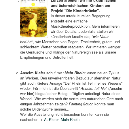
Zurzeit arbeiten wir mit ukrainischen
und österreichischen Kindern am
Projekt "Die Kinderbrücke".
In dieser interkulturellen Begegnung
entsteht eine einfache
Musiktheaterproduktion. Gern informieren
wir über Details. Jedenfalls stellen wir
künstlerisch-kreativ dar,
"wie Natur
berührt"
, wie Menschen von Regen, Trockenheit, gutem und
schlechtem Wetter betroffen reagieren. Wir imitieren weniger
die Geräusche und Klänge der Naturereignisse als unsere
Empfindungen und Betroffenheit.
Anselm Kiefer
schuf mit "
Mein Rhein
" einen neuen Zyklus
an Werken. Den unverkennbaren Bezug zur ufernahen Natur
gibt auch Kiefers Ansage "Der Rhein ist Teil meines Wesens"
wieder. Für mich ist die Überschrift "
Anselm fuit hic
" (Anselm
war hier) biografischer Beleg. - Täglich unterliegt Natur einem
Wandel. Wie werden sich die vertrauten naturnahen Orte nach
einigen Jahrzehnten zeigen?
Painting fiction
könnte man
solche Bildentwürfe nennen...
Wer die Ausstellung nicht besuchen konnte, kann sie
nachsehen ->
A. Kiefer, Mein Rhein