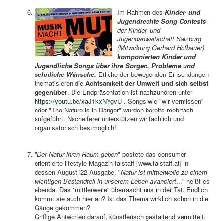
Im Rahmen des
Kinder- und
Jugendrechte Song Contests
der Kinder- und
Jugendanwaltschaft Salzburg
(Mitwirkung Gerhard Hofbauer)
komponierten Kinder und
Jugendliche Songs über ihre Sorgen, Probleme und
sehnliche Wünsche.
Etliche der bewegenden Einsendungen
thematisieren die
Achtsamkeit der Umwelt und sich selbst
gegenüber
. Die Endpräsentation ist nachzuhören unter
https://youtu.be/xaJ1kxNYgvU
. Songs wie "wir vermissen"
oder "The Nature is in Danger" wurden bereits mehrfach
aufgeführt. Nacheiferer unterstützen wir fachlich und
organisatorisch bestmöglich!
"
Der Natur ihren Raum geben
" postete das consumer-
orientierte lifestyle-Magazin falstaff [www.falstaff.at] in
dessen August '22-Ausgabe. "
Natur ist mittlerweile zu einem
wichtigen Bestandteil in unserem Leben avanciert
..." heißt es
ebenda. Das "mittlerweile" überrascht uns in der Tat. Endlich
kommt sie auch hier an? Ist das Thema wirklich schon in die
Gänge gekommen?
Griffige Antworten darauf, künstlerisch gestaltend vermittelt,