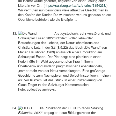
Im Herbst wurde geerntet, begleitet von einer Lesung einer
Literatin vor Ort. (
https://salzburg.orf.at/tv/stories/3154238/
)
Wir vermuten nun besonders viele attraktive Geschichten in
den Köpfen der Kinder. Die wünschten wir uns genauso an die
Oberfläche befördert wie die Erdäpfel…
Als „dystopisch, sehr verstörend, und
trotzdem voller liebevoller
Betrachtungen des Lebens, der Natur“ charakterisierte
Christiane Lutz in der SZ (3.9.22) das Buch „Die Wand“ von
Marlen Haushofer (1963) anlässlich einer Produktion am
Schauspiel Essen. Der Plot zeigt eine plötzlich in einer
Ferienhütte im Wald abgeschotteten Frau in ihrem
Überlebens- und alsdann pragmatischen Lebenshandeln,
„immer mehr von der Natur verschlungen“. Eine großartige
Geschichte zum Nachspielen und Selbst-Inszenieren, meinen
wir. Vor Kurzem lief das Stück in einer Inszenierung von
Claus Tröger in den Salzburger Kammerspielen.
Foto: collective archievs.
Die Publikation der OECD "
Trends Shaping
Education 2022
" propagiert neue Bildungstrends der