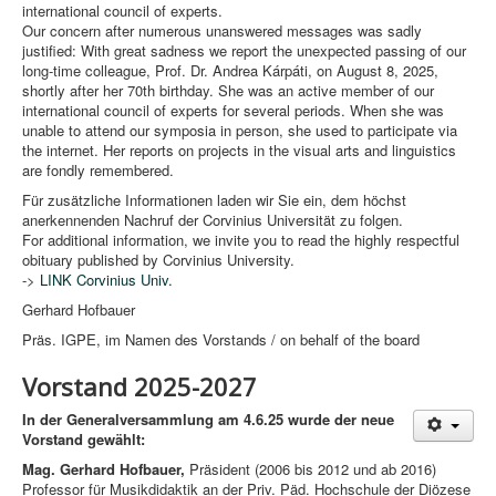
international council of experts.
Our concern after numerous unanswered messages was sadly
justified: With great sadness we report the unexpected passing of our
long-time colleague, Prof. Dr. Andrea Kárpáti, on August 8, 2025,
shortly after her 70th birthday. She was an active member of our
international council of experts for several periods. When she was
unable to attend our symposia in person, she used to participate via
the internet. Her reports on projects in the visual arts and linguistics
are fondly remembered.
Für zusätzliche Informationen laden wir Sie ein, dem höchst
anerkennenden Nachruf der Corvinius Universität zu folgen.
For additional information, we invite you to read the highly respectful
obituary published by Corvinius University.
->
LINK Corvinius Univ.
Gerhard Hofbauer
Präs. IGPE, im Namen des Vorstands / on behalf of the board
Vorstand 2025-2027
In der Generalversammlung am 4.6.25 wurde der neue
Vorstand gewählt:
Mag. Gerhard Hofbauer,
Präsident (2006 bis 2012 und ab 2016)
Professor für Musikdidaktik an der Priv. Päd. Hochschule der Diözese