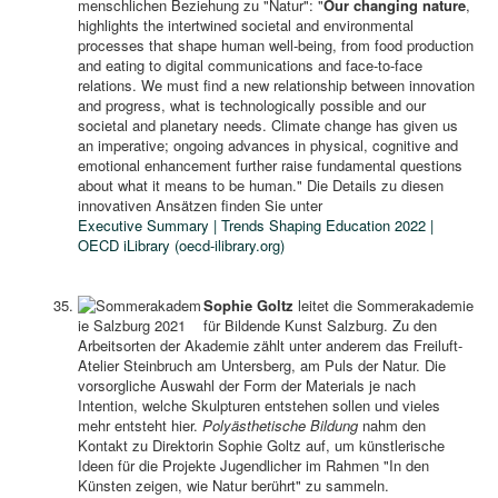
menschlichen Beziehung zu "Natur": "
Our changing nature
,
highlights the intertwined societal and environmental
processes that shape human well-being, from food production
and eating to digital communications and face-to-face
relations. We must find a new relationship between innovation
and progress, what is technologically possible and our
societal and planetary needs. Climate change has given us
an imperative; ongoing advances in physical, cognitive and
emotional enhancement further raise fundamental questions
about what it means to be human." Die Details zu diesen
innovativen Ansätzen finden Sie unter
Executive Summary | Trends Shaping Education 2022 |
OECD iLibrary (oecd-ilibrary.org)
Sophie Goltz
leitet die Sommerakademie
für Bildende Kunst Salzburg. Zu den
Arbeitsorten der Akademie zählt unter anderem das Freiluft-
Atelier Steinbruch am Untersberg, am Puls der Natur. Die
vorsorgliche Auswahl der Form der Materials je nach
Intention, welche Skulpturen entstehen sollen und vieles
mehr entsteht hier.
Polyästhetische Bildung
nahm den
Kontakt zu Direktorin Sophie Goltz auf, um künstlerische
Ideen für die Projekte Jugendlicher im Rahmen "In den
Künsten zeigen, wie Natur berührt" zu sammeln.