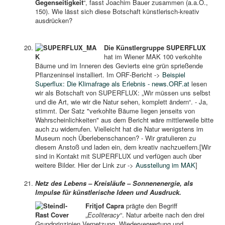
Gegenseitigkeit
“, fasst Joachim Bauer zusammen (a.a.O.,
150). Wie lässt sich diese Botschaft künstlerisch-kreativ
ausdrücken?
Die Künstlergruppe SUPERFLUX
hat im Wiener MAK 100 verkohlte
Bäume und im Inneren des Gevierts eine grün sprießende
Pflanzeninsel installiert. Im ORF-Bericht ->
Beispiel
Superflux: Die Klimafrage als Erlebnis - news.ORF.at
lesen
wir als Botschaft von SUPERFLUX: „Wir müssen uns selbst
und die Art, wie wir die Natur sehen, komplett ändern“. - Ja,
stimmt. Der Satz "verkohlte Bäume liegen jenseits von
Wahrscheinlichkeiten" aus dem Bericht wäre mittlerweile bitte
auch zu widerrufen. Vielleicht hat die Natur wenigstens im
Museum noch Überlebenschancen? - Wir gratulieren zu
diesem Anstoß und laden ein, dem kreativ nachzueifern.[Wir
sind in Kontakt mit SUPERFLUX und verfügen auch über
weitere Bilder. Hier der Link zur ->
Ausstellung im MAK
]
Netz des Lebens – Kreisläufe – Sonnenenergie, als
Impulse für künstlerische Ideen und Ausdruck.
Fritjof Capra
prägte den Begriff
„
Ecoliteracy
“. Natur arbeite nach den drei
Grundprinzipien Vernetzung, Wiederverwertung und