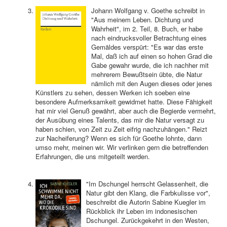
Johann Wolfgang v. Goethe schreibt in
"Aus meinem Leben. Dichtung und
Wahrheit", im 2. Teil, 8. Buch, er habe
nach eindrucksvoller Betrachtung eines
Gemäldes verspürt: "Es war das erste
Mal, daß ich auf einen so hohen Grad die
Gabe gewahr wurde, die ich nachher mit
mehrerem Bewußtsein übte, die Natur
nämlich mit den Augen dieses oder jenes
Künstlers zu sehen, dessen Werken ich soeben eine
besondere Aufmerksamkeit gewidmet hatte. Diese Fähigkeit
hat mir viel Genuß gewährt, aber auch die Begierde vermehrt,
der Ausübung eines Talents, das mir die Natur versagt zu
haben schien, von Zeit zu Zeit eifrig nachzuhängen." Reizt
zur Nacheiferung? Wenn es sich für Goethe lohnte, dann
umso mehr, meinen wir. Wir verlinken gern die betreffenden
Erfahrungen, die uns mitgeteilt werden.
"Im Dschungel herrscht Gelassenheit, die
Natur gibt den Klang, die Farbkulisse vor",
beschreibt die Autorin Sabine Kuegler im
Rückblick ihr Leben im indonesischen
Dschungel. Zurückgekehrt in den Westen,