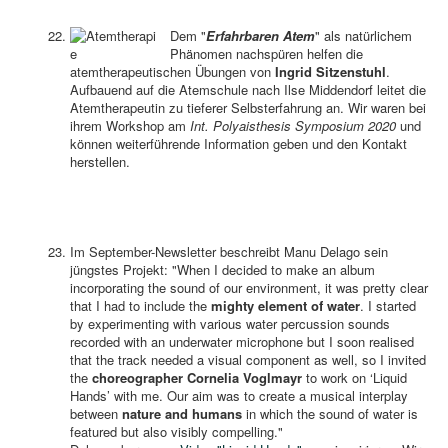
Dem "
Erfahrbaren Atem
" als natürlichem
Phänomen nachspüren helfen die
atemtherapeutischen Übungen von
Ingrid Sitzenstuhl
.
Aufbauend auf die Atemschule nach Ilse Middendorf leitet die
Atemtherapeutin zu tieferer Selbsterfahrung an. Wir waren bei
ihrem Workshop am
Int. Polyaisthesis Symposium 2020
und
können weiterführende Information geben und den Kontakt
herstellen.
Im September-Newsletter beschreibt Manu Delago sein
jüngstes Projekt: "When I decided to make an album
incorporating the sound of our environment, it was pretty clear
that I had to include the
mighty element of water
. I started
by experimenting with various water percussion sounds
recorded with an underwater microphone but I soon realised
that the track needed a visual component as well, so I invited
the
choreographer Cornelia Voglmayr
to work on ‘Liquid
Hands’ with me. Our aim was to create a musical interplay
between
nature and humans
in which the sound of water is
featured but also visibly compelling."