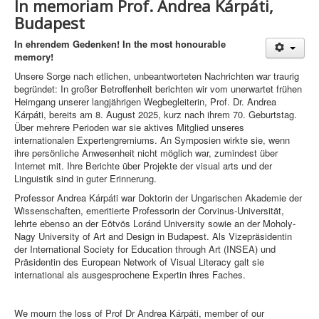
In memoriam Prof. Andrea Kárpáti,
Budapest
In ehrendem Gedenken! In the most honourable
memory!
Unsere Sorge nach etlichen, unbeantworteten Nachrichten war traurig
begründet: In großer Betroffenheit berichten wir vom unerwartet frühen
Heimgang unserer langjährigen Wegbegleiterin, Prof. Dr. Andrea
Kárpáti, bereits am 8. August 2025, kurz nach ihrem 70. Geburtstag.
Über mehrere Perioden war sie aktives Mitglied unseres
internationalen Expertengremiums. An Symposien wirkte sie, wenn
ihre persönliche Anwesenheit nicht möglich war, zumindest über
Internet mit. Ihre Berichte über Projekte der visual arts und der
Linguistik sind in guter Erinnerung.
Professor Andrea Kárpáti war Doktorin der Ungarischen Akademie der
Wissenschaften, emeritierte Professorin der Corvinus-Universität,
lehrte ebenso an der Eötvös Loránd University sowie an der Moholy-
Nagy University of Art and Design in Budapest. Als Vizepräsidentin
der International Society for Education through Art (INSEA) und
Präsidentin des European Network of Visual Literacy galt sie
international als ausgesprochene Expertin ihres Faches.
We mourn the loss of Prof Dr Andrea Kárpáti, member of our