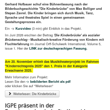
Gerhard Hofbauer schuf eine Bühnenfassung nach der
Bilderbuchgeschichte "Die Kinderbrücke" von Max Bolliger und
Stepan Zavrel. Die Kinder bringen sich durch Musik, Tanz,
Sprache und theatrales Spiel in einen gemeinsamen
Gestaltungsprozess ein.
Ein
->
Kurzvideo
(3 min) gibt Einblick in das Projekt.
Im Juni 2026 erschien der Beitrag
'Die Kinderbrücke' als sozialer
Brückenschlag -
Musikalisch-kreative Förderung von Kindern mit
Fluchterfahrung
im Journal Orff-Schulwerk International, Volume 5,
issue 1. Hier der
LINK zur deutschsprachigen Fassung
.
Am 20. November erhielt das Musiktheaterprojekt im Rahmen
"Kinderrechtspreis 2025" den 1. Preis in der Kategorie
Erwachsene 2025.
Mehr Information zum Projekt:
Lesen Sie den
-> bebilderten Bericht als pdf
oder klicken Sie auf "Weiterlesen"
Weiterlesen: Die Kinderbrücke
IGPE präsent in der