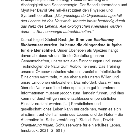
Abhängigkeit von Sonnenenergie. Der Benediktinermönch und
Mystiker
David Steindl-Rast
zitiert den Physiker und
Systemtheoretiker:
„Die grundlegende Organisationsgestalt
des Lebens ist das Netzwerk. Materie kreist beständig durch
das Netz des Lebens. Alle ökologischen Kreisläufe werden
durch … Sonnenenergie aufrechterhalten.“
Darauf folgert Steindl-Rast: „
Im Sinn von
Ecoliteracy
ökobewusst werden, ist heute die dringendste Aufgabe
für die Menschheit
. Unser Überleben als Spezies hängt
davon ab, dass wir uns für die Gestaltung unsrer
Gemeinschaften, unsrer sozialen Einrichtungen und unsrer
Technologien die Natur zum Vorbild nehmen. Das Training
unseres Ökobewusstseins wird uns zunächst intellektuelle
Einsichten vermitteln, muss aber auch unsren Willen und
unsre Emotionen einbeziehen. Das erfordert, dass wir uns
über die Natur und ihre Lebensprinzipien gut informieren.
Informationen müssen jedoch zum Handeln führen, und dies
kann nur durchwilligen und entschlossenen persönlichen
Einsatz erreicht werden. […] Persönliches und
gesellschaftliches Leben kann nur gedeihen, wenn es sich
einstimmt auf die Harmonie des Lebens und der Natur – die
Alternative ist Selbstzerstörung.“ (Steindl-Rast, David:
Orientierung finden
. Schlüsselworte für ein erfülltes Leben.
Innsbruck, 2021, S. 50 f.)