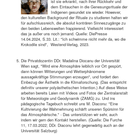
ist sie erkrankt, nach ihrer Rückkehr und
dem Eintauchen in die Genesungsrituale der
Indigenen gesundet sie wieder. However,
den kulturellen Background der Rituale zu studieren halten wir
für aufschlussreich, die absolut konträren Sinneszugänge zu
den beiden Lebenswelten frappierend. Vielleicht interessiert
das ja außer uns noch jemand. Quelle: DiePresse
14.04.2024, S.33. Lit.: "Ich schwimme nicht mehr da, wo die
Krokodile sind", Westend-Verlag, 2023.
Die Privatdozentin DDr. Madalina Diocanu der Universität
Wien sagt, "Wird eine Atmosphäre leiblich vor Ort gespürt,
dann können Witterungen und Wetterphänomene
aussagekräftige Stimmungen erzeugen", und fordert den
Einbezug der Ästhetik in die Klimaforschung. (Das entspricht
definitiv unserer polyästhetischen Intention.) Auf diese Weise
arbeiten bereits Laien mit Videos und Fotos der Zentralanstalt
für Meteorologie und Geodynamik (ZAMG) zu. Und ins
pädagogische Tagebuch schreibt uns M. Diaconu: "Eine
Kultivierung der Wahrnehmung schärft unseren Spürsinn für
das Atmosphärische." - Das unterstützen wir sehr, auch
indem wir gern den Kontakt herstellen. (Quelle: Die Furche
11, 17.03.2022; DDr. Diaconu lehrt gegenwärtig auch an der
Universität Salzburg)