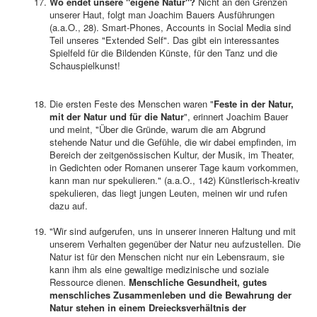
Wo endet unsere "eigene Natur"?
Nicht an den Grenzen
unserer Haut, folgt man Joachim Bauers Ausführungen
(a.a.O., 28). Smart-Phones, Accounts in Social Media sind
Teil unseres "Extended Self". Das gibt ein interessantes
Spielfeld für die Bildenden Künste, für den Tanz und die
Schauspielkunst!
Die ersten Feste des Menschen waren "
Feste in der Natur,
mit der Natur und für die Natur
", erinnert Joachim Bauer
und meint, "Über die Gründe, warum die am Abgrund
stehende Natur und die Gefühle, die wir dabei empfinden, im
Bereich der zeitgenössischen Kultur, der Musik, im Theater,
in Gedichten oder Romanen unserer Tage kaum vorkommen,
kann man nur spekulieren." (a.a.O., 142) Künstlerisch-kreativ
spekulieren, das liegt jungen Leuten, meinen wir und rufen
dazu auf.
"Wir sind aufgerufen, uns in unserer inneren Haltung und mit
unserem Verhalten gegenüber der Natur neu aufzustellen. Die
Natur ist für den Menschen nicht nur ein Lebensraum, sie
kann ihm als eine gewaltige medizinische und soziale
Ressource dienen.
Menschliche Gesundheit, gutes
menschliches Zusammenleben und die Bewahrung der
Natur stehen in einem Dreiecksverhältnis der