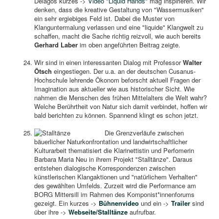
Delagos kurzes ->
Video "Liquid Hands"
mag inspirieren. Wir
denken, dass die kreative Gestaltung von "Wassermusiken"
ein sehr ergiebiges Feld ist. Dabei die Muster von
Klanguntermalung verlassen und eine "liquide" Klangwelt zu
schaffen, macht die Sache richtig reizvoll, wie auch bereits
Gerhard Laber
im oben angeführten Beitrag zeigte.
Wir sind in einen interessanten Dialog mit Professor
Walter
Ötsch
eingestiegen. Der u.a. an der deutschen Cusanus-
Hochschule lehrende Ökonom beforscht aktuell Fragen der
Imagination aus aktueller wie aus historischer Sicht. Wie
nahmen die Menschen des frühen Mittelalters die Welt wahr?
Welche Berührtheit von Natur sich damit verbindet, hoffen wir
bald berichten zu können. Spannend klingt es schon jetzt.
Die Grenzverläufe zwischen
bäuerlicher Naturkonfrontation und landwirtschaftlicher
Kulturarbeit thematisiert die Klarinettistin und Perfomerin
Barbara Maria Neu in ihrem Projekt "Stalltänze". Daraus
entstehen dialogische Korrespondenzen zwischen
künstlerischen Klangaktionen und "natürlichem Verhalten"
des gewählten Umfelds. Zurzeit wird die Performance am
BORG Mittersill im Rahmen des Komponist*innenforums
gezeigt. Ein kurzes ->
Bühnenvideo
und ein ->
Trailer
sind
über ihre ->
Webseite/Stalltänze
aufrufbar.