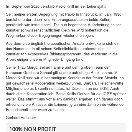
Im September 2020 verstarb Paolo Knill im 89. Lebensjahr.
Seit meiner ersten Begegnung mit Paolo in Innsbruck, im Jahr 1980,
bereicherte der Ideen- und Erfahrungsaustausch beide Seiten,
persönlich wie institutionell. Die nun begonnene Aufarbeitung seines
künstlerisch-wissenschaftlichen Oeuvres wird hoffentlich die
Wegmarken dieser Begegnungen wieder offenlegen.
Aus dem ursprünglich therapeutischen Ansatz entwickelte sich ein,
das Humanum in all seinen Befindlichkeiten umfassendes
künstlerisch expressives Bildungsprogramm, das wiederum in die
Arbeit einiger unserer Mitglieder Eingang fand.
Seiner Frau Margo, seiner Familie und dem großen Team der
European Graduate School gilt unsere aufrichtige Anteilnahme. Mit
Margo Knill sind wir in beständigem Kontakt in der festen Absicht, so
gut gewachsene Kooperation weiterzuführen. Barbara Hielscher-Witte,
Mitglied unseres Expertinnenrates, ist Dozentin an der EGS. Auch
durch diese Kooperation lebt Paolo Knills Oeuvre für die IGPE spürbar
weiter. Das stimmt uns vor allem dankbar, ergeben sich daraus doch
erfreulich viele Anlässe, die Erinnerung an eine Jahrzehnte währende
Freundschaft sehr wach zu halten.
Gerhard Hofbauer
100% NON PROFIT