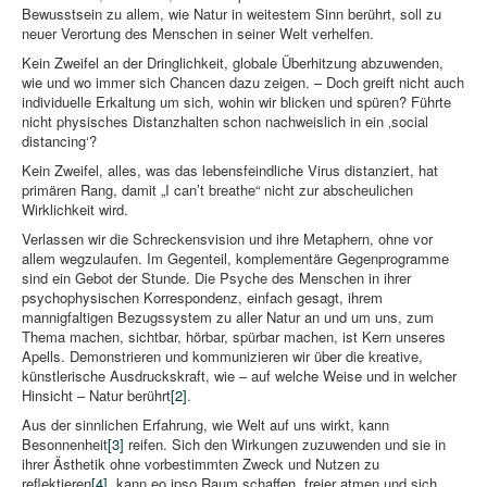
Bewusstsein zu allem, wie Natur in weitestem Sinn berührt, soll zu
neuer Verortung des Menschen in seiner Welt verhelfen.
Kein Zweifel an der Dringlichkeit, globale Überhitzung abzuwenden,
wie und wo immer sich Chancen dazu zeigen. – Doch greift nicht auch
individuelle Erkaltung um sich, wohin wir blicken und spüren? Führte
nicht physisches Distanzhalten schon nachweislich in ein ‚social
distancing‘?
Kein Zweifel, alles, was das lebensfeindliche Virus distanziert, hat
primären Rang, damit „I can’t breathe“ nicht zur abscheulichen
Wirklichkeit wird.
Verlassen wir die Schreckensvision und ihre Metaphern, ohne vor
allem wegzulaufen. Im Gegenteil, komplementäre Gegenprogramme
sind ein Gebot der Stunde. Die Psyche des Menschen in ihrer
psychophysischen Korrespondenz, einfach gesagt, ihrem
mannigfaltigen Bezugssystem zu aller Natur an und um uns, zum
Thema machen, sichtbar, hörbar, spürbar machen, ist Kern unseres
Apells. Demonstrieren und kommunizieren wir über die kreative,
künstlerische Ausdruckskraft, wie – auf welche Weise und in welcher
Hinsicht – Natur berührt
[2]
.
Aus der sinnlichen Erfahrung, wie Welt auf uns wirkt, kann
Besonnenheit
[3]
reifen. Sich den Wirkungen zuzuwenden und sie in
ihrer Ästhetik ohne vorbestimmten Zweck und Nutzen zu
reflektieren
[4]
, kann eo ipso Raum schaffen, freier atmen und sich