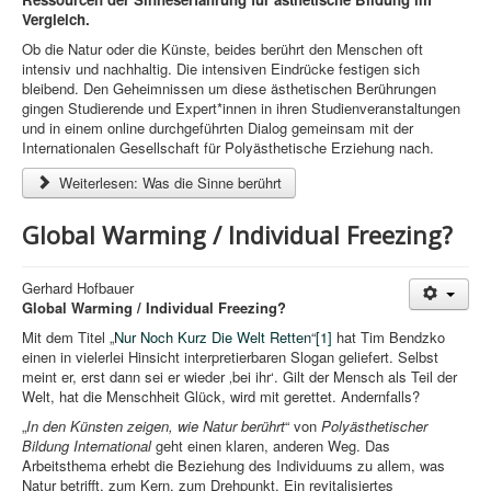
Vergleich.
Ob die Natur oder die Künste, beides berührt den Menschen oft
intensiv und nachhaltig. Die intensiven Eindrücke festigen sich
bleibend. Den Geheimnissen um diese ästhetischen Berührungen
gingen Studierende und Expert*innen in ihren Studienveranstaltungen
und in einem online durchgeführten Dialog gemeinsam mit der
Internationalen Gesellschaft für Polyästhetische Erziehung nach.
Weiterlesen: Was die Sinne berührt
Global Warming / Individual Freezing?
Gerhard Hofbauer
Global Warming / Individual Freezing?
Mit dem Titel „
Nur Noch Kurz Die Welt Retten
“
[1]
hat Tim Bendzko
einen in vielerlei Hinsicht interpretierbaren Slogan geliefert. Selbst
meint er, erst dann sei er wieder ‚bei ihr‘. Gilt der Mensch als Teil der
Welt, hat die Menschheit Glück, wird mit gerettet. Andernfalls?
„
In den Künsten zeigen, wie Natur berührt
“ von
Polyästhetischer
Bildung International
geht einen klaren, anderen Weg. Das
Arbeitsthema erhebt die Beziehung des Individuums zu allem, was
Natur betrifft, zum Kern, zum Drehpunkt. Ein revitalisiertes