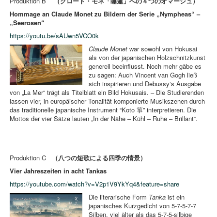
Produktion B
（クロード・モネ「睡蓮」への４つのオマージュ）
Hommage an Claude Monet zu Bildern der Serie „Nympheas“ –
„Seerosen“
https://youtu.be/sAUwn5VCO0k
Claude Monet
war sowohl von Hokusai
als von der japanischen Holzschnitzkunst
generell beeinflusst. Noch mehr gäbe es
zu sagen: Auch Vincent van Gogh ließ
sich inspirieren und Debussy‘s Ausgabe
von „La Mer“ trägt als Titelblatt ein Bild Hokusais. – Die Studierenden
lassen vier, in europäischer Tonalität komponierte Musikszenen durch
das traditionelle japanische Instrument “Koto 箏” interpretieren. Die
Mottos der vier Sätze lauten „In der Nähe – Kühl – Ruhe – Brillant“.
Produktion C
（八つの短歌による四季の情景）
Vier Jahreszeiten in acht Tankas
https://youtube.com/watch?v=V2p1V9YkYq4&feature=share
Die literarische Form
Tanka
ist ein
japanisches Kurzgedicht von 5-7-5-7-7
Silben, viel älter als das 5-7-5-silbige