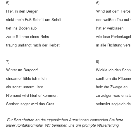
5)
6)
Hier, in den Bergen
Wind auf dem Herbst
sinkt mein Fuß Schritt um Schritt
den weißen Tau auf
tief ins Bodenlaub
hat er verblasen
zarte Stimme eines Rehs
wie lose Perlenkuge
traurig umfängt mich der Herbst
in alle Richtung vers
7)
8)
Winter im Bergdorf
Wickle ich den Sch
einsamer fühle ich mich
sanft um die Pflaum
als sonst unterm Jahr.
heb‘ die Zweige an
Niemand wird hierher kommen.
zu zeigen was entst
Sterben sogar wird das Gras
schmilzt sogleich da
Für Botschaften an die jugendlichen Autor*innen verwenden Sie bitte
unser Kontaktformular. Wir bemühen uns um prompte Weiterleitung.