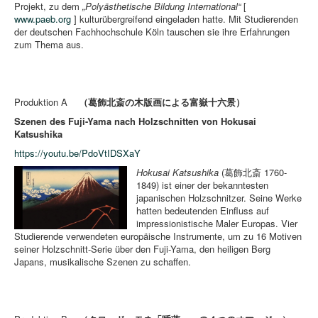
Projekt, zu dem
„Polyästhetische Bildung International“
[
www.paeb.org
] kulturübergreifend eingeladen hatte. Mit Studierenden
der deutschen Fachhochschule Köln tauschen sie ihre Erfahrungen
zum Thema aus.
Produktion A
（葛飾北斎の木版画による富嶽十六景）
Szenen des Fuji-Yama nach Holzschnitten von Hokusai
Katsushika
https://youtu.be/PdoVtIDSXaY
Hokusai Katsushika
(葛飾北斎 1760-
1849) ist einer der bekanntesten
japanischen Holzschnitzer. Seine Werke
hatten bedeutenden Einfluss auf
impressionistische Maler Europas. Vier
Studierende verwendeten europäische Instrumente, um zu 16 Motiven
seiner Holzschnitt-Serie über den Fuji-Yama, den heiligen Berg
Japans, musikalische Szenen zu schaffen.