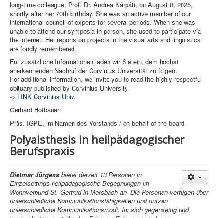
long-time colleague, Prof. Dr. Andrea Kárpáti, on August 8, 2025,
shortly after her 70th birthday. She was an active member of our
international council of experts for several periods. When she was
unable to attend our symposia in person, she used to participate via
the internet. Her reports on projects in the visual arts and linguistics
are fondly remembered.
Für zusätzliche Informationen laden wir Sie ein, dem höchst
anerkennenden Nachruf der Corvinius Universität zu folgen.
For additional information, we invite you to read the highly respectful
obituary published by Corvinius University.
->
LINK Corvinius Univ.
Gerhard Hofbauer
Präs. IGPE, im Namen des Vorstands / on behalf of the board
Polyaisthesis in heilpädagogischer
Berufspraxis
Dietmar Jürgens
bietet derzeit 13 Personen in
Einzelsettings heilpädagogische Begegnungen im
Wohnverbund St. Gertrud in Morsbach an. Die Personen verfügen über
unterschiedliche Kommunikationsfähigkeiten und nutzen
unterschiedliche Kommunikationsmodi. Im sich gegenseitig und