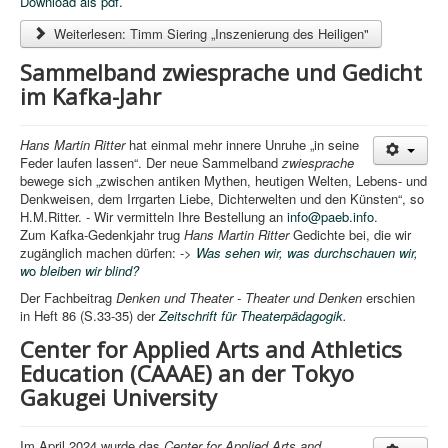
Download als pdf.
Weiterlesen: Timm Siering „Inszenierung des Heiligen"
Sammelband zwiesprache und Gedicht
im Kafka-Jahr
Hans Martin Ritter
hat einmal mehr innere Unruhe „in seine
Feder laufen lassen“. Der neue Sammelband
zwiesprache
bewege sich „zwischen antiken Mythen, heutigen Welten, Lebens- und
Denkweisen, dem Irrgarten Liebe, Dichterwelten und den Künsten“, so
H.M.Ritter. - Wir vermitteln Ihre Bestellung an
info@paeb.info
.
Zum Kafka-Gedenkjahr trug
Hans Martin Ritter
Gedichte bei, die wir
zugänglich machen dürfen: ->
Was sehen wir, was durchschauen wir,
w
o
bleiben wir blind?
Der Fachbeitrag
Denken und Theater - Theater und Denken
erschien
in Heft 86 (S.33-35) der
Zeitschrift für Theaterpädagogik
.
Center for Applied Arts and Athletics
Education (CAAAE) an der Tokyo
Gakugei University
Im April 2024 wurde das
Center for Applied Arts and