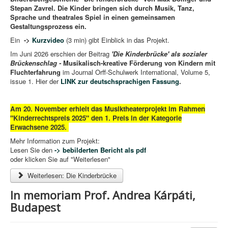
Stepan Zavrel. Die Kinder bringen sich durch Musik, Tanz,
Sprache und theatrales Spiel in einen gemeinsamen
Gestaltungsprozess ein.
Ein
->
Kurzvideo
(3 min) gibt Einblick in das Projekt.
Im Juni 2026 erschien der Beitrag
'Die Kinderbrücke' als sozialer
Brückenschlag -
Musikalisch-kreative Förderung von Kindern mit
Fluchterfahrung
im Journal Orff-Schulwerk International, Volume 5,
issue 1. Hier der
LINK zur deutschsprachigen Fassung
.
Am 20. November erhielt das Musiktheaterprojekt im Rahmen
"Kinderrechtspreis 2025" den 1. Preis in der Kategorie
Erwachsene 2025.
Mehr Information zum Projekt:
Lesen Sie den
-> bebilderten Bericht als pdf
oder klicken Sie auf "Weiterlesen"
Weiterlesen: Die Kinderbrücke
In memoriam Prof. Andrea Kárpáti,
Budapest