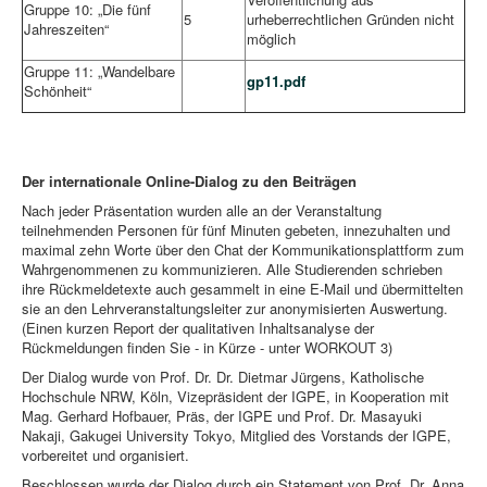
Gruppe 10: „Die fünf
5
urheberrechtlichen Gründen nicht
Jahreszeiten“
möglich
Gruppe 11: „Wandelbare
gp11.pdf
Schönheit“
Der internationale Online-Dialog zu den Beiträgen
Nach jeder Präsentation wurden alle an der Veranstaltung
teilnehmenden Personen für fünf Minuten gebeten, innezuhalten und
maximal zehn Worte über den Chat der Kommunikationsplattform zum
Wahrgenommenen zu kommunizieren. Alle Studierenden schrieben
ihre Rückmeldetexte auch gesammelt in eine E-Mail und übermittelten
sie an den Lehrveranstaltungsleiter zur anonymisierten Auswertung.
(Einen kurzen Report der qualitativen Inhaltsanalyse der
Rückmeldungen finden Sie - in Kürze - unter WORKOUT 3)
Der Dialog wurde von Prof. Dr. Dr. Dietmar Jürgens, Katholische
Hochschule NRW, Köln, Vizepräsident der IGPE, in Kooperation mit
Mag. Gerhard Hofbauer, Präs, der IGPE und Prof. Dr. Masayuki
Nakaji, Gakugei University Tokyo, Mitglied des Vorstands der IGPE,
vorbereitet und organisiert.
Beschlossen wurde der Dialog durch ein Statement von Prof. Dr. Anna