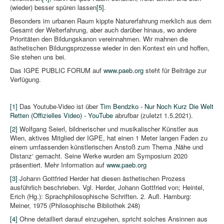
(wieder) besser spüren lassen
[5]
.
Besonders im urbanen Raum kippte Naturerfahrung merklich aus dem
Gesamt der Welterfahrung, aber auch darüber hinaus, wo andere
Prioritäten den Bildungskanon vereinnahmen. Wir mahnen die
ästhetischen Bildungsprozesse wieder in den Kontext ein und hoffen,
Sie stehen uns bei.
Das IGPE PUBLIC FORUM auf
www.paeb.org
steht für Beiträge zur
Verfügung.
[1]
Das Youtube-Video ist über
Tim Bendzko - Nur Noch Kurz Die Welt
Retten (Offizielles Video) - YouTube
abrufbar (zuletzt 1.5.2021).
[2]
Wolfgang Seierl, bildnerischer und musikalischer Künstler aus
Wien, aktives Mitglied der IGPE, hat einen 1 Meter langen Faden zu
einem umfassenden künstlerischen Anstoß zum Thema ‚Nähe und
Distanz‘ gemacht. Seine Werke wurden am Symposium 2020
präsentiert. Mehr Information auf
www.paeb.org
[3]
Johann Gottfried Herder hat diesen ästhetischen Prozess
ausführlich beschrieben. Vgl. Herder, Johann Gottfried von; Heintel,
Erich (Hg.): Sprachphilosophische Schriften. 2. Aufl. Hamburg:
Meiner, 1975 (Philosophische Bibliothek 248)
[4]
Ohne detailliert darauf einzugehen, spricht solches Ansinnen aus