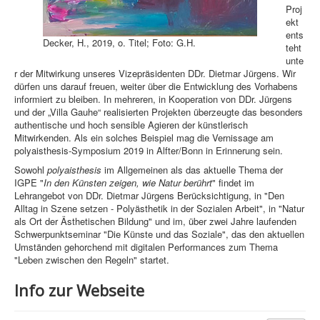
Proj
ekt
ents
Decker, H., 2019, o. Titel; Foto: G.H.
teht
unte
r der Mitwirkung unseres Vizepräsidenten DDr. Dietmar Jürgens. Wir
dürfen uns darauf freuen, weiter über die Entwicklung des Vorhabens
informiert zu bleiben. In mehreren, in Kooperation von DDr. Jürgens
und der „Villa Gauhe“ realisierten Projekten überzeugte das besonders
authentische und hoch sensible Agieren der künstlerisch
Mitwirkenden. Als ein solches Beispiel mag die Vernissage am
polyaisthesis-Symposium 2019 in Alfter/Bonn in Erinnerung sein.
Sowohl
polyaisthesis
im Allgemeinen als das aktuelle Thema der
IGPE "
In den Künsten zeigen, wie Natur berührt
" findet im
Lehrangebot von DDr. Dietmar Jürgens Berücksichtigung, in "Den
Alltag in Szene setzen - Polyästhetik in der Sozialen Arbeit", in "Natur
als Ort der Ästhetischen Bildung" und im, über zwei Jahre laufenden
Schwerpunktseminar "Die Künste und das Soziale", das den aktuellen
Umständen gehorchend mit digitalen Performances zum Thema
"Leben zwischen den Regeln" startet.
Info zur Webseite