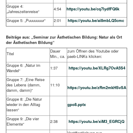
Gruppe 4:
4:54
https://youtu.be/cq7lydfFQ6k
„Jahreszeitenreise“
Gruppe 5: „Puuuuuuur“
2:01
https://youtu.be/ai8mbLQ5cmc
Beiträge aus: „Seminar zur Ästhetischen Bildung: Natur als Ort
der Ästhetischen Bildung“
Dauer
zum Öffnen des Youtube oder
Titel
Min., ca.
paeb-LINKs klicken:
Gruppe 6: „Natur im
1:37
https://youtu.be/XLRg7OvA5S4
Wandel“
Gruppe 7: „Eine Reise
des Lebens (damm,
11:10
https://youtu.be/zRm2mkHSvSA
damm, damm)“
Gruppe 8: „Die Natur
wieder in den Alltag
gpo8.pptx
lassen“
Gruppe 9: „Die vier
2:38
https://youtu.be/xiM3_EGRCjQ
Elemente“
Veröffentlichung aus