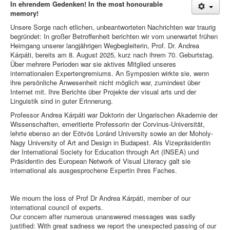
In ehrendem Gedenken! In the most honourable
memory!
Unsere Sorge nach etlichen, unbeantworteten Nachrichten war traurig
begründet: In großer Betroffenheit berichten wir vom unerwartet frühen
Heimgang unserer langjährigen Wegbegleiterin, Prof. Dr. Andrea
Kárpáti, bereits am 8. August 2025, kurz nach ihrem 70. Geburtstag.
Über mehrere Perioden war sie aktives Mitglied unseres
internationalen Expertengremiums. An Symposien wirkte sie, wenn
ihre persönliche Anwesenheit nicht möglich war, zumindest über
Internet mit. Ihre Berichte über Projekte der visual arts und der
Linguistik sind in guter Erinnerung.
Professor Andrea Kárpáti war Doktorin der Ungarischen Akademie der
Wissenschaften, emeritierte Professorin der Corvinus-Universität,
lehrte ebenso an der Eötvös Loránd University sowie an der Moholy-
Nagy University of Art and Design in Budapest. Als Vizepräsidentin
der International Society for Education through Art (INSEA) und
Präsidentin des European Network of Visual Literacy galt sie
international als ausgesprochene Expertin ihres Faches.
We mourn the loss of Prof Dr Andrea Kárpáti, member of our
international council of experts.
Our concern after numerous unanswered messages was sadly
justified: With great sadness we report the unexpected passing of our