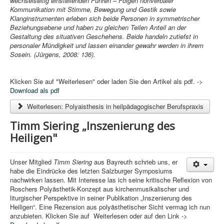
wechselseitig einstellenden Führen – Folgen nonverbaler
Kommunikation mit Stimme, Bewegung und Gestik sowie
Klanginstrumenten erleben sich beide Personen in symmetrischer
Beziehungsebene und haben zu gleichen Teilen Anteil an der
Gestaltung des situativen Geschehens. Beide handeln zutiefst in
personaler Mündigkeit und lassen einander gewahr werden in ihrem
Sosein. (Jürgens, 2008: 136).
Klicken Sie auf "Weiterlesen" oder laden Sie den Artikel als pdf. ->
Download als pdf
Weiterlesen: Polyaisthesis in heilpädagogischer Berufspraxis
Timm Siering „Inszenierung des
Heiligen"
Unser Mitglied
Timm Siering
aus Bayreuth schrieb uns, er
habe die Eindrücke des letzten Salzburger Symposiums
nachwirken lassen. Mit Interesse las ich seine kritische Reflexion von
Roschers Polyästhetik-Konzept aus kirchenmusikalischer und
liturgischer Perspektive in seiner Publikation „Inszenierung des
Heiligen“. Eine Rezension aus polyästhetischer Sicht vermag ich nun
anzubieten. Klicken Sie auf Weiterlesen oder auf den Link ->