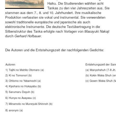
Haiku. Die Studierenden wählten acht
Tankas zu den vier Jahreszeiten aus. Sie
stammen aus dem 7., 8. und 10. Jahrhundert. Ihre musikalische
Produktion verfassten sie vokal und instrumental. Sie verwendeten
sowohl traditionelle europäische und japanische als auch
elektronische Instrumente. Die deutsche Textübertragung in die
Silbenstruktur des Tanka erfolgte nach Vorlagen von
Masayuki Nakaji
durch
Gerhard Hofbauer
.
Die Autoren und die Entstehungszeit der nachfolgenden Gedichte:
Autoren
Entstehungszeit der Sa
1) Tajihi no Mahito Otomaro (a)
(a) Manyohshuh (7-8 Jh.
2) Ki no Tomonori (b)
(b) Kokin Waka Shuh (ers
3) Ohtomo no Yakamochi (a)
(c) Gosen Waka Shuh (Mi
4) Kiyohara no Hukayabu (b)
5) Sarumaru Dayuh (b)
6) Hunya no Asayasu (c)
7) Minamoto no Muneyuki Shinnoh (b)
8) anonym (a)