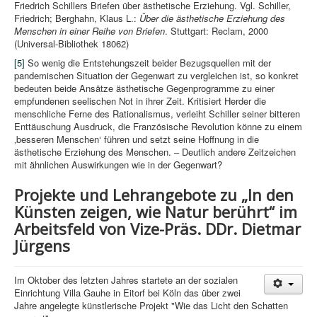
Friedrich Schillers Briefen über ästhetische Erziehung. Vgl. Schiller,
Friedrich; Berghahn, Klaus L.:
Über die ästhetische Erziehung des
Menschen in einer Reihe von Briefen
. Stuttgart: Reclam, 2000
(Universal-Bibliothek 18062)
[5]
So wenig die Entstehungszeit beider Bezugsquellen mit der
pandemischen Situation der Gegenwart zu vergleichen ist, so konkret
bedeuten beide Ansätze ästhetische Gegenprogramme zu einer
empfundenen seelischen Not in ihrer Zeit. Kritisiert Herder die
menschliche Ferne des Rationalismus, verleiht Schiller seiner bitteren
Enttäuschung Ausdruck, die Französische Revolution könne zu einem
‚besseren Menschen‘ führen und setzt seine Hoffnung in die
ästhetische Erziehung des Menschen. – Deutlich andere Zeitzeichen
mit ähnlichen Auswirkungen wie in der Gegenwart?
Projekte und Lehrangebote zu „In den
Künsten zeigen, wie Natur berührt“ im
Arbeitsfeld von Vize-Präs. DDr. Dietmar
Jürgens
Im Oktober des letzten Jahres startete an der sozialen
Einrichtung Villa Gauhe in Eitorf bei Köln das über zwei
Jahre angelegte künstlerische Projekt "Wie das Licht den Schatten