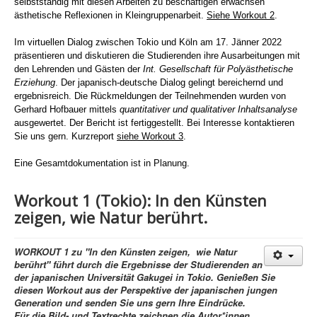
selbstständig mit diesen Arbeiten zu beschäftigen erwachsen
ästhetische Reflexionen in Kleingruppenarbeit.
Siehe Workout 2
.
Im virtuellen Dialog zwischen Tokio und Köln am 17. Jänner 2022
präsentieren und diskutieren die Studierenden ihre Ausarbeitungen mit
den Lehrenden und Gästen der
Int. Gesellschaft für Polyästhetische
Erziehung
. Der japanisch-deutsche Dialog gelingt bereichernd und
ergebnisreich. Die Rückmeldungen der Teilnehmenden wurden von
Gerhard Hofbauer mittels
quantitativer und qualitativer Inhaltsanalyse
ausgewertet. Der Bericht ist fertiggestellt. Bei Interesse kontaktieren
Sie uns gern. Kurzreport
siehe Workout 3
.
Eine Gesamtdokumentation ist in Planung.
Workout 1 (Tokio): In den Künsten
zeigen, wie Natur berührt.
WORKOUT 1 zu "In den Künsten zeigen, wie Natur
berührt"
führt durch die Ergebnisse der Studierenden an
der japanischen Universität Gakugei in Tokio. Genießen Sie
diesen Workout aus der Perspektive der japanischen jungen
Generation und senden Sie uns gern Ihre Eindrücke.
Für die Bild- und Textrechte zeichnen die Autor*innen