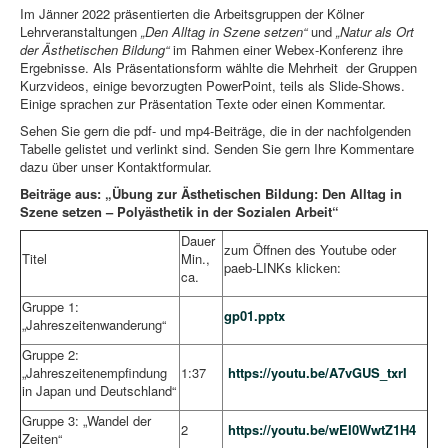
Im Jänner 2022 präsentierten die Arbeitsgruppen der Kölner
Lehrveranstaltungen
„Den Alltag in Szene setzen“
und
„Natur als Ort
der Ästhetischen Bildung“
im Rahmen einer Webex-Konferenz ihre
Ergebnisse. Als Präsentationsform wählte die Mehrheit der Gruppen
Kurzvideos, einige bevorzugten PowerPoint, teils als Slide-Shows.
Einige sprachen zur Präsentation Texte oder einen Kommentar.
Sehen Sie gern die pdf- und mp4-Beiträge, die in der nachfolgenden
Tabelle gelistet und verlinkt sind. Senden Sie gern Ihre Kommentare
dazu über unser Kontaktformular.
Beiträge aus: „Übung zur Ästhetischen Bildung: Den Alltag in
Szene setzen – Polyästhetik in der Sozialen Arbeit“
Dauer
zum Öffnen des Youtube oder
Titel
Min.,
paeb-LINKs klicken:
ca.
Gruppe 1:
gp01.pptx
„Jahreszeitenwanderung“
Gruppe 2:
„Jahreszeitenempfindung
1:37
https://youtu.be/A7vGUS_txrI
in Japan und Deutschland“
Gruppe 3: „Wandel der
2
https://youtu.be/wEI0WwtZ1H4
Zeiten“