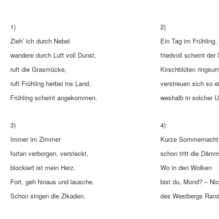
1)
2)
Zieh’ ich durch Nebel
Ein Tag im Frühling,
wandere durch Luft voll Dunst,
friedvoll scheint der
ruft die Grasmücke,
Kirschblüten ringsu
ruft Frühling herbei ins Land.
verstreuen sich so e
Frühling scheint angekommen.
weshalb in solcher 
3)
4)
Immer im Zimmer
Kurze Sommernacht
fortan verborgen, versteckt,
schon tritt die Dämm
blockiert ist mein Herz.
Wo in den Wolken
Fort, geh hinaus und lausche.
bist du, Mond? – Nic
Schon singen die Zikaden.
des Westbergs Rand 