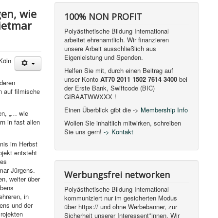
en, wie
100% NON PROFIT
Dietmar
Polyästhetische Bildung International
arbeitet ehrenamtlich. Wir finanzieren
unsere Arbeit ausschließlich aus
Eigenleistung und Spenden.
Köln
Helfen Sie mit, durch einen Beitrag auf
unser Konto
AT70 2011 1502 7614 3400
bei
nderen
der Erste Bank, Swiftcode (BIC)
 auf filmische
GIBAATWWXXX !
Einen Überblick gibt die ->
Membership Info
en, „… wie
n in fast allen
Wollen Sie inhaltlich mitwirken, schreiben
Sie uns gern!
-> Kontakt
bnis im Herbst
jekt entsteht
res
mar Jürgens.
Werbungsfrei networken
en, weiter über
abens
Polyästhetische Bildung International
ehreren, in
kommuniziert nur im gesicherten Modus
ens und der
über https:// und ohne Werbebanner, zur
Projekten
Sicherheit unserer Interessent*innen. Wir