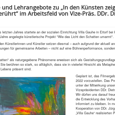
e und Lehrangebote zu „In den Künsten zeig
rührt“ im Arbeitsfeld von Vize-Präs. DDr. 
 letzten Jahres startete an der sozialen Einrichtung Villa Gauhe in Eitorf bei 
Jahre angelegte künstlerische Projekt "Wie das Licht den Schatten umarmt".
den Künstlerinnen und Künstler setzen diesmal – auch aufgrund der aktuell a
ngen für gemeinsame Arbeiten – nicht auf eine Bühnenperformance, sondern
hatten" als naturgegebene Phänomene erweisen sich als Gestaltungsgrundlag
 Sie berühren so stark, so alltäglich, dass sie in vielerlei Hinsicht als Metapher
 Lebens präsent sind.
Geplant ist, das Filmerge
2022 vorzustellen. Das Pro
unter der Mitwirkung unse
Vizepräsidenten DDr. Diet
Wir dürfen uns darauf freu
die Entwicklung des Vorh
informiert zu bleiben. In m
Kooperation von DDr. Jürg
„Villa Gauhe“ realisierten 