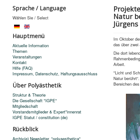
Projekt
Sprache / Language
Natur be
Wählen Sie / Select
Jürgens
Hauptmenü
Im Oktober des
das über zwei 
Aktuelle Information
Themen
Die dort leben
Veranstaltungen
Rahmenbedingu
Kontakt
Arbeit.
Hilfe (FAQ)
"Licht und Sc
Impressum, Datenschutz, Haftungsausschluss
Natur berührt“.
Bereichen des
Über Polyästhetik
Struktur & Theorie
Die Gesellschaft "IGPE"
Mitgliedschaft
Vorstandsmitglieder & Expert*innenrat
IGPE Statut / constitution (de)
Rückblick
Archiv(e) Newsletter, "polyaesthetica"