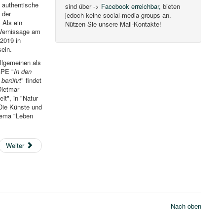
 authentische
sind über ->
Facebook erreichbar,
bieten
 der
jedoch keine social-media-groups an.
 Als ein
Nützen Sie unsere Mail-Kontakte!
 Vernissage am
2019 in
sein.
llgemeinen als
GPE "
In den
 berührt
" findet
Dietmar
it", in "Natur
Die Künste und
hema "Leben
Weiter
Nach oben