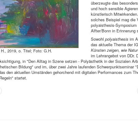
überzeugte das besonders
und hoch sensible Agieren
künstlerisch Mitwirkenden.
solches Beispiel mag die
polyaisthesis-Symposium 
Alfter/Bonn in Erinnerung 
Sowohl
polyaisthesis
im A
das aktuelle Thema der I
Künsten zeigen, wie Natur
H., 2019, o. Titel; Foto: G.H.
im Lehrangebot von DDr. 
sichtigung, in "Den Alltag in Szene setzen - Polyästhetik in der Sozialen Arbe
thetischen Bildung" und im, über zwei Jahre laufenden Schwerpunktseminar "
 das den aktuellen Umständen gehorchend mit digitalen Performances zum T
egeln" startet.