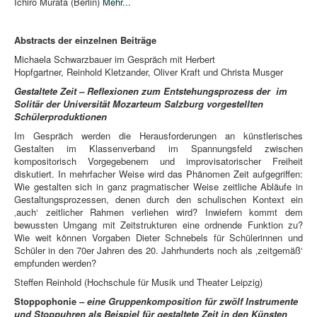
Ichiro Murata (Berlin)
Mehr...
Abstracts der einzelnen Beiträge
Michaela Schwarzbauer im Gespräch mit Herbert
Hopfgartner, Reinhold Kletzander, Oliver Kraft und Christa Musger
Gestaltete Zeit – Reflexionen zum Entstehungsprozess der im
Solitär der Universität Mozarteum Salzburg vorgestellten
Schülerproduktionen
Im Gespräch werden die Herausforderungen an künstlerisches
Gestalten im Klassenverband im Spannungsfeld zwischen
kompositorisch Vorgegebenem und improvisatorischer Freiheit
diskutiert. In mehrfacher Weise wird das Phänomen Zeit aufgegriffen:
Wie gestalten sich in ganz pragmatischer Weise zeitliche Abläufe in
Gestaltungsprozessen, denen durch den schulischen Kontext ein
‚auch‘ zeitlicher Rahmen verliehen wird? Inwiefern kommt dem
bewussten Umgang mit Zeitstrukturen eine ordnende Funktion zu?
Wie weit können Vorgaben Dieter Schnebels für Schülerinnen und
Schüler in den 70er Jahren des 20. Jahrhunderts noch als ‚zeitgemäß‘
empfunden werden?
Steffen Reinhold (Hochschule für Musik und Theater Leipzig)
Stoppophonie
– eine Gruppenkomposition für zwölf Instrumente
und Stoppuhren als Beispiel für gestaltete Zeit in den Künsten