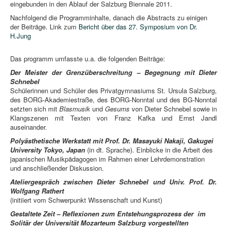
eingebunden in den Ablauf der Salzburg Biennale 2011.
Nachfolgend die Programminhalte, danach die Abstracts zu einigen
der Beiträge. Link zum
Bericht über das 27. Symposium von Dr.
H.Jung
Das programm umfasste u.a. die folgenden Beiträge:
Der Meister der Grenzüberschreitung – Begegnung mit Dieter
Schnebel
Schülerinnen und Schüler des Privatgymnasiums St. Ursula Salzburg,
des BORG-Akademiestraße, des BORG-Nonntal und des BG-Nonntal
setzten sich mit
Blasmusik
und
Gesums
von Dieter Schnebel sowie in
Klangszenen mit Texten von Franz Kafka und Ernst Jandl
auseinander.
Polyästhetische Werkstatt mit Prof. Dr. Masayuki Nakaji, Gakugei
University Tokyo, Japan
(in dt. Sprache). Einblicke in die Arbeit des
japanischen Musikpädagogen im Rahmen einer Lehrdemonstration
und anschließender Diskussion.
Ateliergespräch zwischen Dieter Schnebel und Univ. Prof. Dr.
Wolfgang Rathert
(initiiert vom Schwerpunkt Wissenschaft und Kunst)
Gestaltete Zeit – Reflexionen zum Entstehungsprozess der im
Solitär der Universität Mozarteum Salzburg vorgestellten