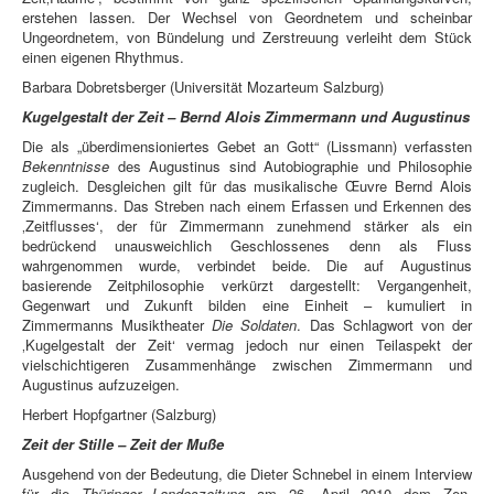
erstehen lassen. Der Wechsel von Geordnetem und scheinbar
Ungeordnetem, von Bündelung und Zerstreuung verleiht dem Stück
einen eigenen Rhythmus.
Barbara Dobretsberger (Universität Mozarteum Salzburg)
Kugelgestalt der Zeit – Bernd Alois Zimmermann und Augustinus
Die als „überdimensioniertes Gebet an Gott“ (Lissmann) verfassten
Bekenntnisse
des Augustinus sind Autobiographie und Philosophie
zugleich. Desgleichen gilt für das musikalische Œuvre Bernd Alois
Zimmermanns. Das Streben nach einem Erfassen und Erkennen des
‚Zeitflusses‘, der für Zimmermann zunehmend stärker als ein
bedrückend unausweichlich Geschlossenes denn als Fluss
wahrgenommen wurde, verbindet beide. Die auf Augustinus
basierende Zeitphilosophie verkürzt dargestellt: Vergangenheit,
Gegenwart und Zukunft bilden eine Einheit – kumuliert in
Zimmermanns Musiktheater
Die Soldaten
. Das Schlagwort von der
‚Kugelgestalt der Zeit‘ vermag jedoch nur einen Teilaspekt der
vielschichtigeren Zusammenhänge zwischen Zimmermann und
Augustinus aufzuzeigen.
Herbert Hopfgartner (Salzburg)
Zeit der Stille – Zeit der Muße
Ausgehend von der Bedeutung, die Dieter Schnebel in einem Interview
für die
Thüringer Landeszeitung
am 26. April 2010 dem Zen-