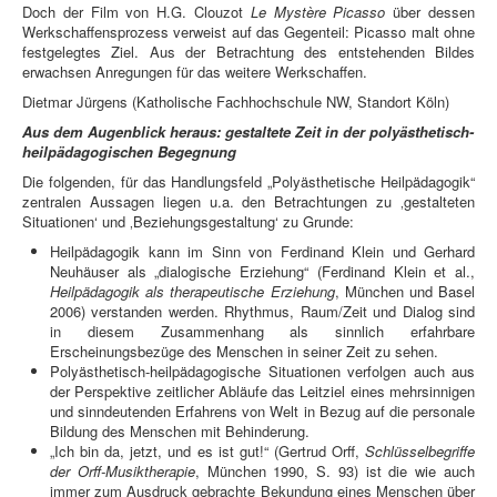
Doch der Film von H.G. Clouzot
Le Mystère Picasso
über dessen
Werkschaffensprozess verweist auf das Gegenteil: Picasso malt ohne
festgelegtes Ziel. Aus der Betrachtung des entstehenden Bildes
erwachsen Anregungen für das weitere Werkschaffen.
Dietmar Jürgens (Katholische Fachhochschule NW, Standort Köln)
Aus dem Augenblick heraus: gestaltete Zeit in der polyästhetisch-
heilpädagogischen Begegnung
Die folgenden, für das Handlungsfeld „Polyästhetische Heilpädagogik“
zentralen Aussagen liegen u.a. den Betrachtungen zu ‚gestalteten
Situationen‘ und ‚Beziehungsgestaltung‘ zu Grunde:
Heilpädagogik kann im Sinn von Ferdinand Klein und Gerhard
Neuhäuser als „dialogische Erziehung“ (Ferdinand Klein et al.,
Heilpädagogik als therapeutische Erziehung
, München und Basel
2006) verstanden werden. Rhythmus, Raum/Zeit und Dialog sind
in diesem Zusammenhang als sinnlich erfahrbare
Erscheinungsbezüge des Menschen in seiner Zeit zu sehen.
Polyästhetisch-heilpädagogische Situationen verfolgen auch aus
der Perspektive zeitlicher Abläufe das Leitziel eines mehrsinnigen
und sinndeutenden Erfahrens von Welt in Bezug auf die personale
Bildung des Menschen mit Behinderung.
„Ich bin da, jetzt, und es ist gut!“ (Gertrud Orff,
Schlüsselbegriffe
der Orff-Musiktherapie
, München 1990, S. 93) ist die wie auch
immer zum Ausdruck gebrachte Bekundung eines Menschen über