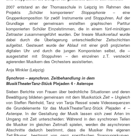
2007 entstand an der Thomasschule in Leipzig im Rahmen des
Projekts „Schüler komponieren“
Stoppophonie
– eine
Gruppenkomposition für zwölf Instrumente und Stoppuhren. Auf der
Grundlage einer gemeinsam erstellten graphischen Partitur
komponierten Schüler Einzelstimmen, die in einem fünf-minütigen
Zeitraster zusammengeführt wurden. Der lineare Musikverlauf wurde
dabei durch die Überlagerung unterschiedlicher Zeitschichten
aufgelöst. Gesteuert wurde der Ablauf mit einer groß projizierten
digitalen Uhr und durch die jungen Komponisten selbst, die –
ausgestattet mit Stoppuhren – den einzelnen z.T. versteckt
agierenden Musikern des Orchesters assistierten.
Anja Winkler (Leipzig)
Synchron – asynchron. Zeitbehandlung in dem
MusikTheaterTanz-Stück
Plejaden 4 - Asterope
Sieben Berichte von Frauen über bedrohliche Situationen und deren
Bewältigung bildeten gemeinsam mit dem Musikstück
Zeit = Ungleich
von Steffen Reinhold, Tanz von Tanja Ressel sowie Videosequenzen
die Grundelemente für das MusikTheaterTanz-Stück
Plejaden 4 –
Asterope
. In der Gestaltung der Musik lassen sich zwei Arten im
Umgang mit Zeit unterscheiden: Während in den synchronen Teilen
die Musiker im gleichen Zeitmaß spielen, werden die asynchronen
Abschnitte dadurch bestimmt, dass die Musiker ihre eigenen
Zeit‚Räume‘, bestimmt von ganz spezifischen Spannungskurven,