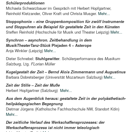
Schülerproduktionen
Michaela Schwarzbauer im Gespräch mit Herbert Hopfgartner,
Reinhold Kletzander, Oliver Kraft und Christa Musger.
Mehr...
Stoppophonie
– eine Gruppenkomposition für zwölf Instrumente
und Stoppuhren als Beispiel für gestaltete Zeit in den Künsten
Steffen Reinhold (Hochschule für Musik und Theater Leipzig)
Mehr...
Synchron – asynchron. Zeitbehandlung in dem
MusikTheaterTanz-Stück
Plejaden 4 – Asterope
Anja Winkler (Leipzig)
Mehr...
Dieter Schnebel:
Stuhlgewitter
.
Schülerperformance des
Musikum
Salzburg
, Ltg.
FLorian Müller
Kugelgestalt der Zeit – Bernd Alois Zimmermann und Augustinus
Barbara Dobretsberger (Universität Mozarteum Salzburg)
Mehr...
Zeit der Stille – Zeit der Muße
Herbert Hopfgartner (Salzburg)
Mehr...
Aus dem Augenblick heraus: gestaltete Zeit in der polyästhetisch-
heilpädagogischen Begegnung
Dietmar Jürgens (Katholische Fachhochschule NW, Standort Köln)
Mehr...
Der zeitliche Verlauf des Werkschaffensprozesses: der
Werkschaffensprozess ist nicht immer teleologisch