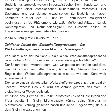
Buddhismus zuweist, werden in essayistischer Form Tendenzen und
Strömungen einer ostasiatischen Kunstästhetik vorgestellt. Der
Daoismus und der daraus erwachsende Zen-Buddhismus haben
namhafte Künstler des 20. und 21. Jahrhunderts maßgeblich
beeinflusst. Einige Phänomene wie z.B. ‚Muße und Alltag‘, ‚Kunst,
Kontemplation und Natur‘‚Zeitlosigkeit und Präsenz‘ sollen im
Folgenden etwas genauer beleuchtet werden.
Ichiro Murata (Freie Universität Berlin)
Zeitlicher Verlauf des Werkschaffensprozesses – Der
Werkschaffensprozess ist nicht immer teleologisch
Wie lässt sich der zeitliche Ablauf eines Werkschaffensprozesses
beschreiben? Sind Produktionsprozesse teleologisch erklärbar?
Der Unterschied zwischen dem, was wir gerade erschaffen und dem,
was wir schon geschaffen haben, ist wichtig. Niemand kann vor
Beginn des Werkschaffensprozesses wissen, wie das Kunstwerk
aussehen wird.
Der teleologisch dargestellte Werkschaffensprozess ist ein zeitlich
linearer Prozess: Das Ziel wird am Anfang gesetzt, das Werk in
zielgerichteter Weise realisiert.
Im Sinne des „Hermes im Stein“ (Aristoteles) existiert die intendierte
Figur bereits im Stein. Michelangelo könnte seine Skulptur im
Marmorblock vorweg ‚gesehen haben und seine Aufgabe war, sie aus
dem Stein ‚herauszunehmen‘.