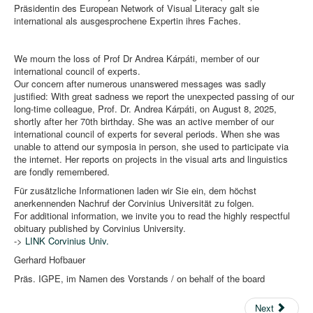
Präsidentin des European Network of Visual Literacy galt sie
international als ausgesprochene Expertin ihres Faches.
We mourn the loss of Prof Dr Andrea Kárpáti, member of our
international council of experts.
Our concern after numerous unanswered messages was sadly
justified: With great sadness we report the unexpected passing of our
long-time colleague, Prof. Dr. Andrea Kárpáti, on August 8, 2025,
shortly after her 70th birthday. She was an active member of our
international council of experts for several periods. When she was
unable to attend our symposia in person, she used to participate via
the internet. Her reports on projects in the visual arts and linguistics
are fondly remembered.
Für zusätzliche Informationen laden wir Sie ein, dem höchst
anerkennenden Nachruf der Corvinius Universität zu folgen.
For additional information, we invite you to read the highly respectful
obituary published by Corvinius University.
->
LINK Corvinius Univ.
Gerhard Hofbauer
Präs. IGPE, im Namen des Vorstands / on behalf of the board
Next