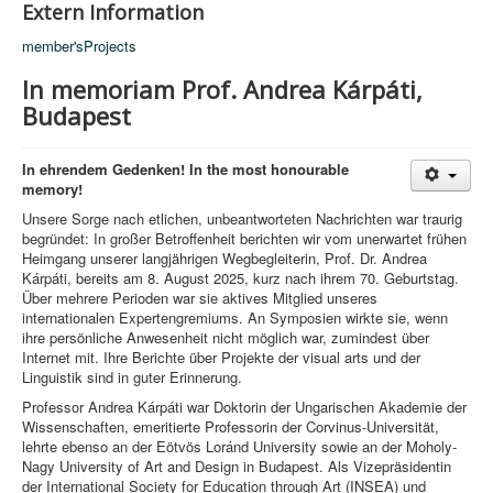
Extern Information
member'sProjects
In memoriam Prof. Andrea Kárpáti,
Budapest
In ehrendem Gedenken! In the most honourable
memory!
Unsere Sorge nach etlichen, unbeantworteten Nachrichten war traurig
begründet: In großer Betroffenheit berichten wir vom unerwartet frühen
Heimgang unserer langjährigen Wegbegleiterin, Prof. Dr. Andrea
Kárpáti, bereits am 8. August 2025, kurz nach ihrem 70. Geburtstag.
Über mehrere Perioden war sie aktives Mitglied unseres
internationalen Expertengremiums. An Symposien wirkte sie, wenn
ihre persönliche Anwesenheit nicht möglich war, zumindest über
Internet mit. Ihre Berichte über Projekte der visual arts und der
Linguistik sind in guter Erinnerung.
Professor Andrea Kárpáti war Doktorin der Ungarischen Akademie der
Wissenschaften, emeritierte Professorin der Corvinus-Universität,
lehrte ebenso an der Eötvös Loránd University sowie an der Moholy-
Nagy University of Art and Design in Budapest. Als Vizepräsidentin
der International Society for Education through Art (INSEA) und